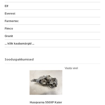
Elf
Everest
Farmertec
Fimco
Granit
... kõik kaubamärgid ...
Sooduspakkumised
Vaata veel
Husqvarna 550XP Kater