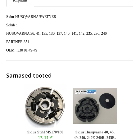
Kirjeldus
Sidur HUSQVARNA/PARTNER
Sobib :
HUSQVARNA 36, 41, 135, 136, 137, 140, 141, 142, 235, 236, 240
PARTNER 351
OEM : 530 01 49-49
Sarnased tooted
Sidur Stihl MS170/180
Sidur Husqvarna 40, 45,
13,11 €
49, 240, 240F, 240R, 245R,