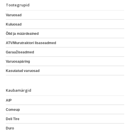
Tootegrupid
Varuosad
Kuluosad
Õlid ja määrdeained
ATV/Murutraktori lisaseadmed
Garaažiseadmed
Varuosapäring
Kasutatud varuosad
Kaubamärgid
AIP
Comeup
Deli Tire
Duro