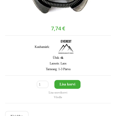
7,74 €
Kaubamärk:
Ühik:
tk
Laoseis:
Laos
Tarneaeg:
1-3 Päeva
Lisa korvi
Lisa soovikorvi
Võrdle