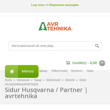
Logi sisse
või
Registreeru kasutajaks
toode(t) -
0,00
Menüü
Minu konto
Tellimuste ajalugu
Tellitud tooted
Soovikorv
Vaata
võrdlust
Kodu
»
Varuosad
»
Saag
»
Siduriosad
»
Sidurid
»
Sidur
HUSQVARNA/PARTNER
Sidur Husqvarna / Partner |
avrtehnika