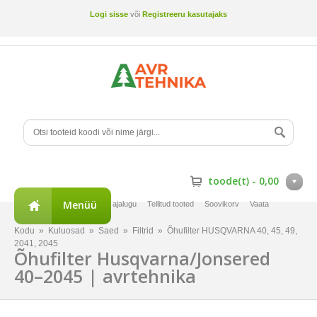
Logi sisse
või
Registreeru kasutajaks
toode(t) -
0,00
Menüü
Minu konto
Tellimuste ajalugu
Tellitud tooted
Soovikorv
Vaata
võrdlust
Kodu
»
Kuluosad
»
Saed
»
Filtrid
»
Õhufilter HUSQVARNA 40, 45, 49,
2041, 2045
Õhufilter Husqvarna/Jonsered
40–2045 | avrtehnika