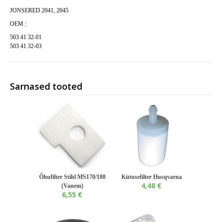
JONSERED 2041, 2045
OEM :
503 41 32-01
503 41 32-03
Sarnased tooted
Õhufilter Stihl MS170/180
Kütusefilter Husqvarna
4,48 €
(Vanem)
6,55 €