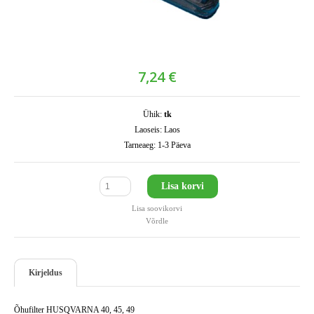
7,24 €
Ühik:
tk
Laoseis:
Laos
Tarneaeg:
1-3 Päeva
Lisa korvi
Lisa soovikorvi
Võrdle
Kirjeldus
Õhufilter HUSQVARNA 40, 45, 49