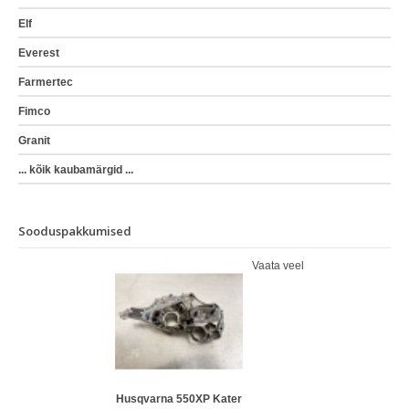
Elf
Everest
Farmertec
Fimco
Granit
... kõik kaubamärgid ...
Sooduspakkumised
Vaata veel
Husqvarna 550XP Kater