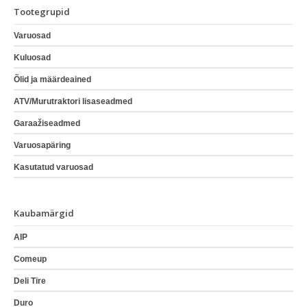
Tootegrupid
Varuosad
Kuluosad
Õlid ja määrdeained
ATV/Murutraktori lisaseadmed
Garaažiseadmed
Varuosapäring
Kasutatud varuosad
Kaubamärgid
AIP
Comeup
Deli Tire
Duro