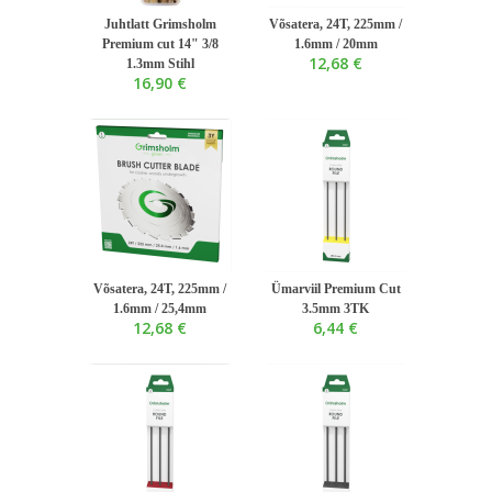
Juhtlatt Grimsholm
Võsatera, 24T, 225mm /
Premium cut 14" 3/8
1.6mm / 20mm
12,68 €
1.3mm Stihl
16,90 €
Võsatera, 24T, 225mm /
Ümarviil Premium Cut
1.6mm / 25,4mm
3.5mm 3TK
12,68 €
6,44 €