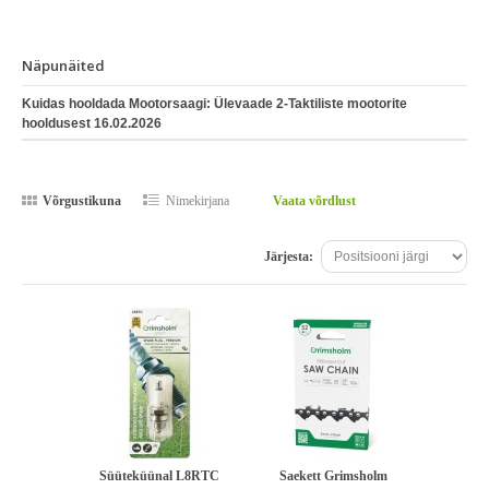
Näpunäited
Kuidas hooldada Mootorsaagi: Ülevaade 2-Taktiliste mootorite
hooldusest
16.02.2026
Võrgustikuna
Nimekirjana
Vaata võrdlust
Järjesta:
Süüteküünal L8RTC
Saekett Grimsholm