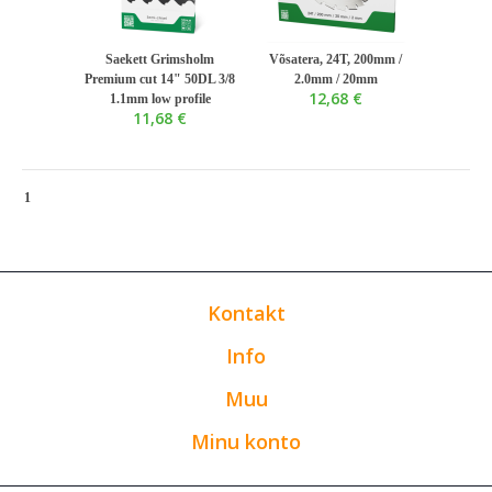
Saekett Grimsholm
Võsatera, 24T, 200mm /
Premium cut 14" 50DL 3/8
2.0mm / 20mm
12,68 €
1.1mm low profile
11,68 €
1
Kontakt
Info
Muu
Minu konto