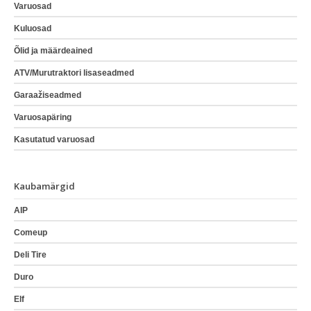
Varuosad
Kuluosad
Õlid ja määrdeained
ATV/Murutraktori lisaseadmed
Garaažiseadmed
Varuosapäring
Kasutatud varuosad
Kaubamärgid
AIP
Comeup
Deli Tire
Duro
Elf