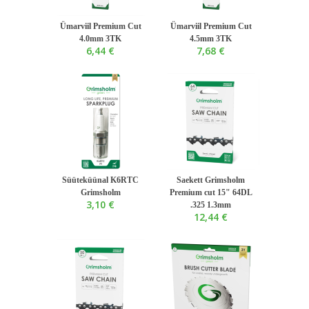
Ümarviil Premium Cut
Ümarviil Premium Cut
4.0mm 3TK
4.5mm 3TK
6,44 €
7,68 €
Süüteküünal K6RTC
Saekett Grimsholm
Grimsholm
Premium cut 15" 64DL
3,10 €
.325 1.3mm
12,44 €