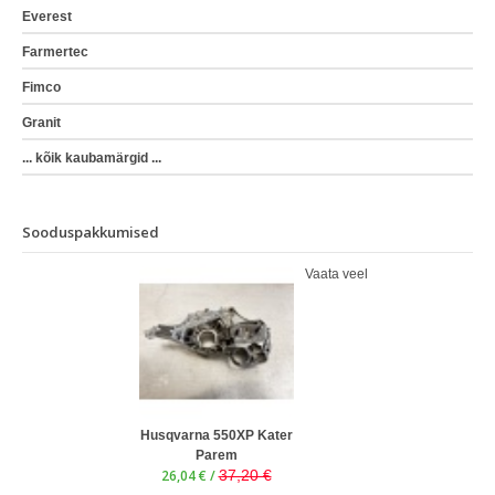
Everest
Farmertec
Fimco
Granit
... kõik kaubamärgid ...
Sooduspakkumised
Vaata veel
Husqvarna 550XP Kater
Parem
26,04 € /
37,20 €