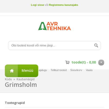
Logi sisse
või
Registreeru kasutajaks
toode(t) -
0,00
Menüü
Minu konto
Tellimuste ajalugu
Tellitud tooted
Soovikorv
Vaata
võrdlust
Kodu
»
Kaubamärgid
Grimsholm
Tootegrupid